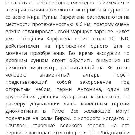
осталось от него сегодня, ежегодно привлекает в
эти края тысячи археологов, историков и туристов
со всего мира. Руины Карфагена располагаются на
местности протяженностью в 6 км, поэтому очень
важно спланировать свой маршрут заранее. Билет
для посещения Карфагена стоит около 10 TND,
действителен на протяжении одного дня с
момента приобретения. Во время экскурсии по
древним руинам стоит обратить внимание на
римский амфитеатр, рассчитанный на 36 тысяч
человек, знаменитый алтарь Тофет,
представляющий собой захоронение под
открытым небом, термы Антонина, один из
крупнейших древних курортных комплексов, по
размеру уступающий лишь известным термам
Диоклетиана в Риме. Все желающие могут
подняться на холм Бирсы, с которого когда-то и
началось строение великого города. На его
вершине располагается собор Святого Людовика и