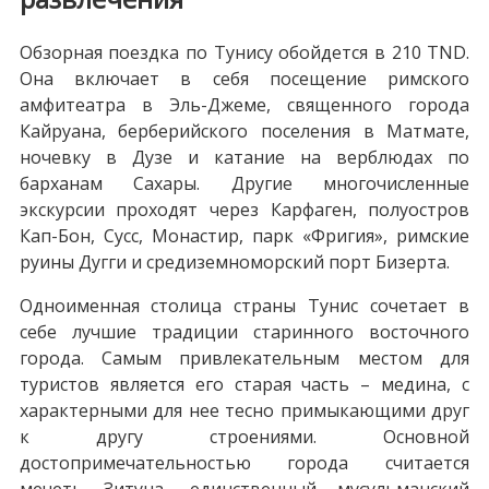
Обзорная поездка по Тунису обойдется в 210 TND.
Она включает в себя посещение римского
амфитеатра в Эль-Джеме, священного города
Кайруана, берберийского поселения в Матмате,
ночевку в Дузе и катание на верблюдах по
барханам Сахары. Другие многочисленные
экскурсии проходят через Карфаген, полуостров
Кап-Бон, Сусс, Монастир, парк «Фригия», римские
руины Дугги и средиземноморский порт Бизерта.
Одноименная столица страны Тунис сочетает в
себе лучшие традиции старинного восточного
города. Самым привлекательным местом для
туристов является его старая часть – медина, с
характерными для нее тесно примыкающими друг
к другу строениями. Основной
достопримечательностью города считается
мечеть Зитуна, единственный мусульманский